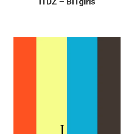
ITDZ – BITgirls